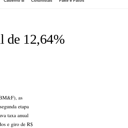
Caderno B
Colunistas
Fake e Fatos
al de 12,64%
(BM&F), as
 segunda etapa
ava taxa anual
dos e giro de R$