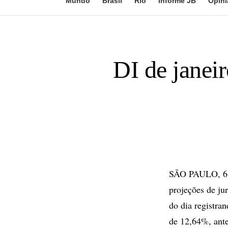
Mundo
Brasil
Rio
Informe JB
Opini
DI de janei
SÃO PAULO, 6 d
projeções de ju
do dia registra
de 12,64%, ante