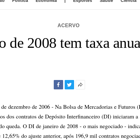
ão
Política
Economia
|
Esportes
Saúde
Ciência
ACERVO
ro de 2008 tem taxa anu
Facebook
Twitter
Mais
opções
de
e dezembro de 2006 - Na Bolsa de Mercadorias e Futuros 
compartilhamento
ros dos contratos de Depósito Interfinanceiro (DI) iniciaram a
ndo queda. O DI de janeiro de 2008 - o mais negociado - indic
 12,65% do ajuste anterior, após 196,9 mil contratos negocia