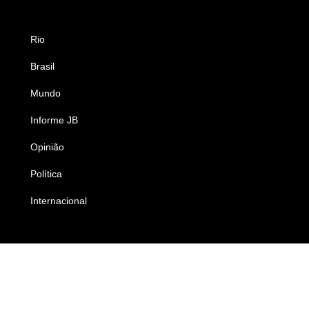
Rio
Esportes
Brasil
Saúde
Mundo
Ciência e Tecnologia
Informe JB
Caderno B
Opinião
Colunistas
Política
Economia
Internacional
Empresas e Negócios