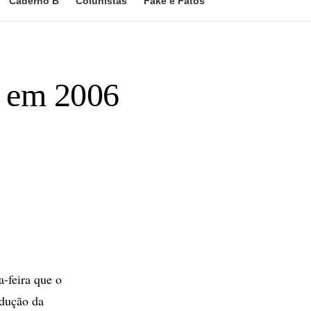
Caderno B
Colunistas
Fake e Fatos
% em 2006
-feira que o
edução da