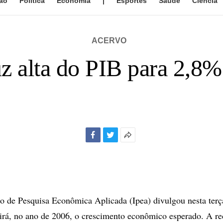
ão
Política
Economia
|
Esportes
Saúde
Ciência
ACERVO
uz alta do PIB para 2,8
Facebook
Twitter
Mais
opções
de
compartilhamento
to de Pesquisa Econômica Aplicada (Ipea) divulgou nesta terça
girá, no ano de 2006, o crescimento econômico esperado. A r