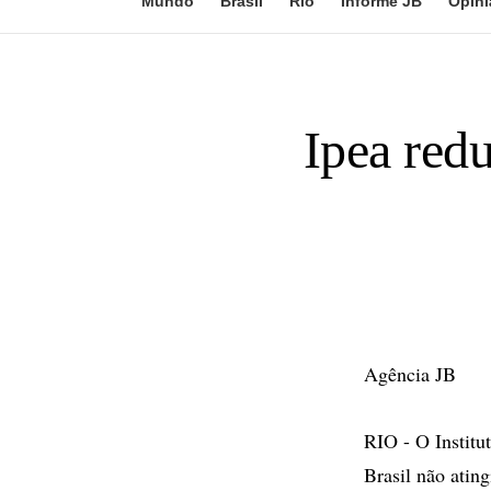
Mundo
Brasil
Rio
Informe JB
Opini
Ipea red
Agência JB
RIO - O Institu
Brasil não atin