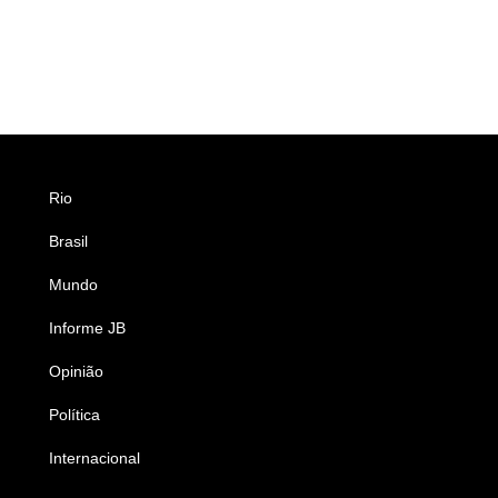
Rio
Esportes
Brasil
Saúde
Mundo
Ciência e Tecnologia
Informe JB
Caderno B
Opinião
Colunistas
Política
Economia
Internacional
Empresas e Negócios