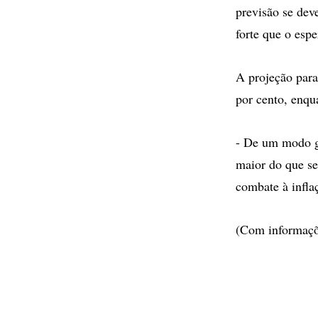
previsão se dev
forte que o esp
A projeção para
por cento, enqu
- De um modo g
maior do que se
combate à infla
(Com informaçõ