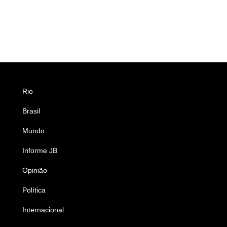
Rio
Esportes
Brasil
Saúde
Mundo
Ciência e Tecnologia
Informe JB
Caderno B
Opinião
Colunistas
Política
Economia
Internacional
Empresas e Negócios