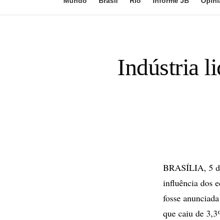
Mundo
Brasil
Rio
Informe JB
Opini
Indústria l
BRASÍLIA, 5 de 
influência dos 
fosse anunciada
que caiu de 3,