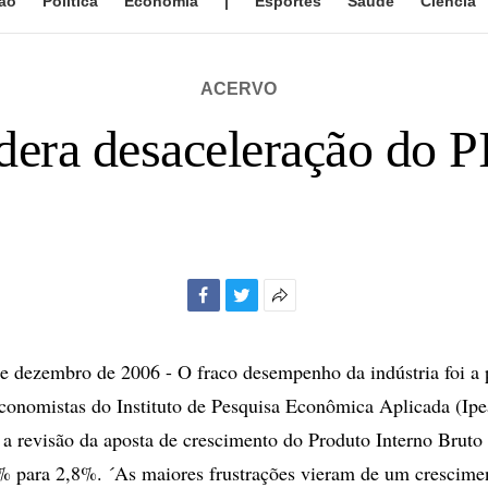
ão
Política
Economia
|
Esportes
Saúde
Ciência
ACERVO
idera desaceleração do P
Facebook
Twitter
Mais
opções
de
dezembro de 2006 - O fraco desempenho da indústria foi a p
compartilhamento
economistas do Instituto de Pesquisa Econômica Aplicada (Ipe
 a revisão da aposta de crescimento do Produto Interno Brut
3% para 2,8%. ´As maiores frustrações vieram de um crescim