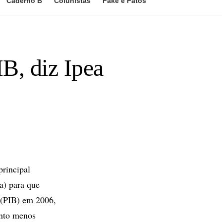
Caderno B
Colunistas
Fake e Fatos
IB, diz Ipea
rincipal
a) para que
o (PIB) em 2006,
ento menos