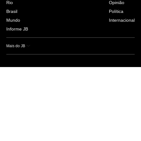
Rio
Opinião
Brasil
Política
Mundo
Internacional
Informe JB
Mais do JB
Esportes
Saúde
Ciência e Tecnologia
Caderno B
Colunistas
Economia
Empresas e Negócios