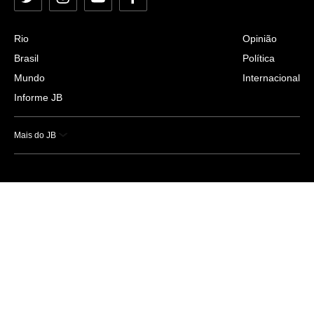
Twitter
Instagram
YouTube
Facebook
Rio
Opinião
Brasil
Política
Mundo
Internacional
Informe JB
Mais do JB
Esportes
Saúde
Ciência e Tecnologia
Caderno B
Colunistas
Economia
Empresas e Negócios