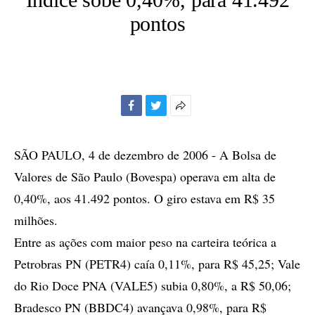
pontos
Facebook
Twitter
Mais
opções
de
SÃO PAULO, 4 de dezembro de 2006 - A Bolsa de
compartilhamento
Valores de São Paulo (Bovespa) operava em alta de
0,40%, aos 41.492 pontos. O giro estava em R$ 35
milhões.
Entre as ações com maior peso na carteira teórica a
Petrobras PN (PETR4) caía 0,11%, para R$ 45,25; Vale
do Rio Doce PNA (VALE5) subia 0,80%, a R$ 50,06;
Bradesco PN (BBDC4) avançava 0,98%, para R$