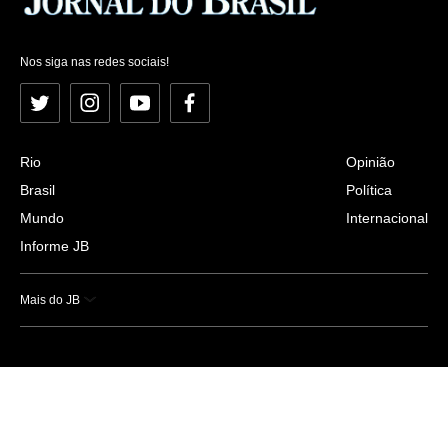
Nos siga nas redes sociais!
Twitter
Instagram
YouTube
Facebook
Rio
Opinião
Brasil
Política
Mundo
Internacional
Informe JB
Mais do JB
Esportes
Saúde
Ciência e Tecnologia
Caderno B
Colunistas