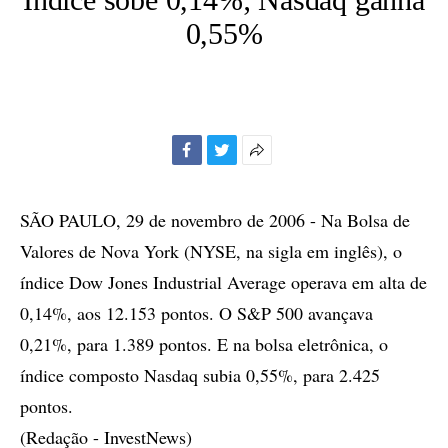
0,55%
Facebook
Twitter
Mais
opções
de
SÃO PAULO, 29 de novembro de 2006 - Na Bolsa de
compartilhamento
Valores de Nova York (NYSE, na sigla em inglês), o
índice Dow Jones Industrial Average operava em alta de
0,14%, aos 12.153 pontos. O S&P 500 avançava
0,21%, para 1.389 pontos. E na bolsa eletrônica, o
índice composto Nasdaq subia 0,55%, para 2.425
pontos.
(Redação - InvestNews)