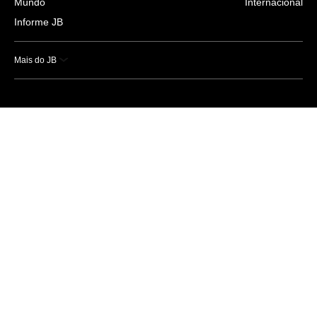
Mundo
Internacional
Informe JB
Mais do JB
Esportes
Saúde
Ciência e Tecnologia
Caderno B
Colunistas
Economia
Empresas e Negócios