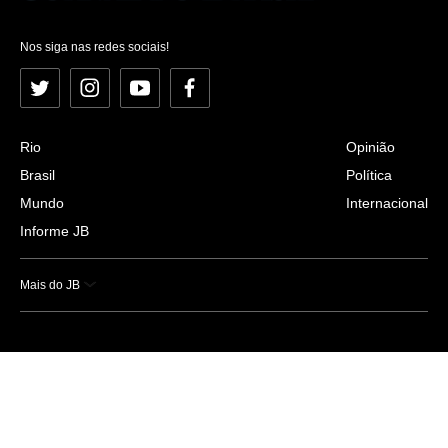
Nos siga nas redes sociais!
Twitter
Instagram
YouTube
Facebook
Rio
Opinião
Brasil
Política
Mundo
Internacional
Informe JB
Mais do JB
Esportes
Saúde
Ciência e Tecnologia
Caderno B
Colunistas