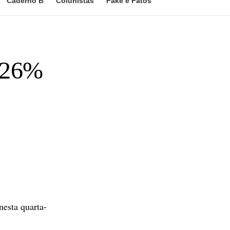
Caderno B
Colunistas
Fake e Fatos
2,26%
esta quarta-