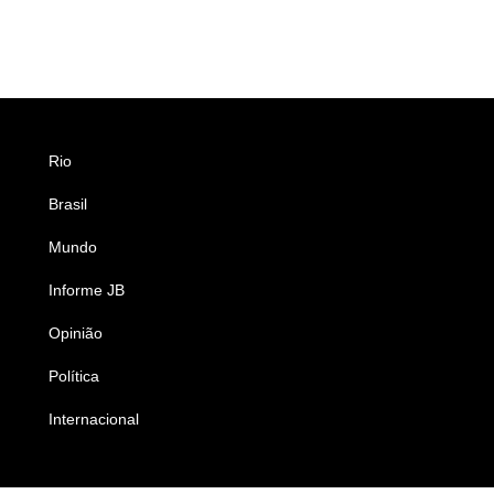
Rio
Esportes
Brasil
Saúde
Mundo
Ciência e Tecnologia
Informe JB
Caderno B
Opinião
Colunistas
Política
Economia
Internacional
Empresas e Negócios