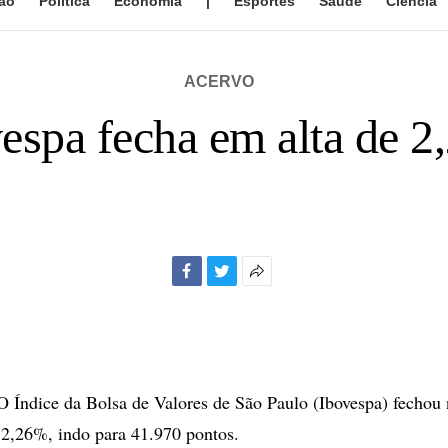
ão
Política
Economia
|
Esportes
Saúde
Ciência
ACERVO
espa fecha em alta de 
Facebook
Twitter
Mais
opções
de
compartilhamento
ndice da Bolsa de Valores de São Paulo (Ibovespa) fechou n
e 2,26%, indo para 41.970 pontos.