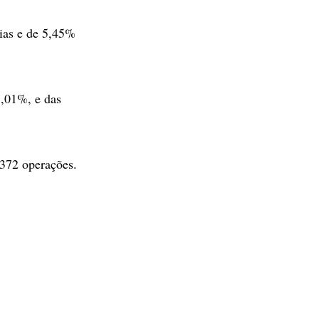
rias e de 5,45%
1,01%, e das
.372 operações.