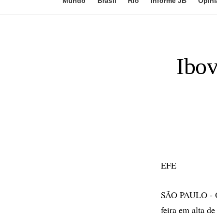
Mundo
Brasil
Rio
Informe JB
Opini
Ibov
EFE
SÃO PAULO - O Í
feira em alta d