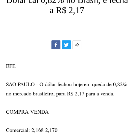
a R$ 2,17
Facebook
Twitter
Mais
opções
de
EFE
compartilhamento
SÃO PAULO - O dólar fechou hoje em queda de 0,82%
no mercado brasileiro, para R$ 2,17 para a venda.
COMPRA VENDA
Comercial: 2,168 2,170