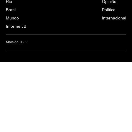
Rio
Opinião
Brasil
Política
Mundo
Internacional
Informe JB
Mais do JB
Esportes
Saúde
Ciência e Tecnologia
Caderno B
Colunistas
Economia
Empresas e Negócios