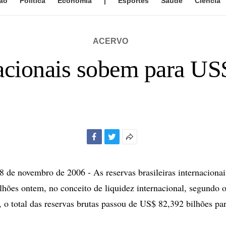
ão
Política
Economia
|
Esportes
Saúde
Ciência
ACERVO
acionais sobem para US
Facebook
Twitter
Mais
opções
de
de novembro de 2006 - As reservas brasileiras internaciona
compartilhamento
ões ontem, no conceito de liquidez internacional, segundo 
 o total das reservas brutas passou de US$ 82,392 bilhões p