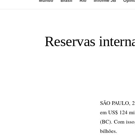
Mundo
Brasil
Rio
Informe JB
Opini
Reservas intern
SÃO PAULO, 28 
em US$ 124 milh
(BC). Com isso,
bilhões.