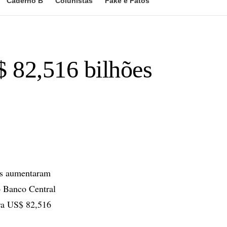
Caderno B
Colunistas
Fake e Fatos
$ 82,516 bilhões
is aumentaram
o Banco Central
ara US$ 82,516