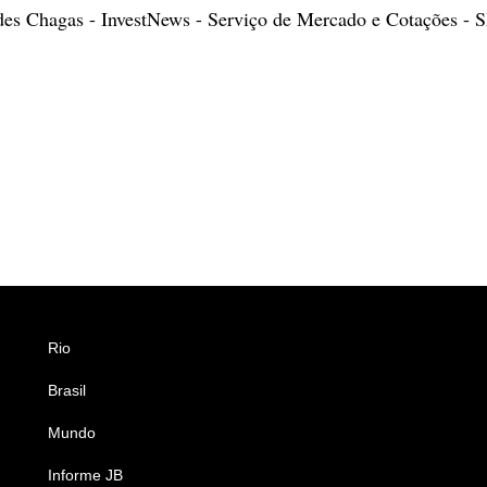
des Chagas - InvestNews - Serviço de Mercado e Cotações -
Rio
Esportes
Brasil
Saúde
Mundo
Ciência e Tecnologia
Informe JB
Caderno B