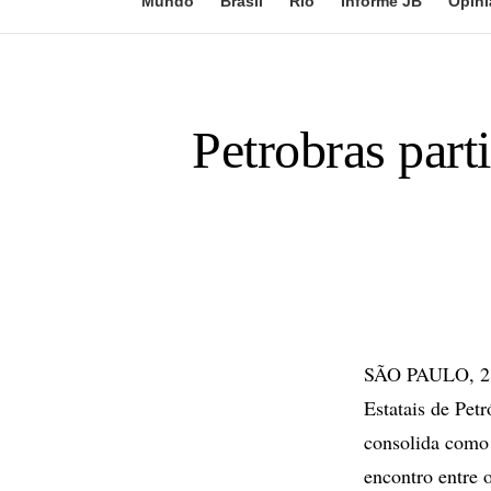
Mundo
Brasil
Rio
Informe JB
Opini
Petrobras part
SÃO PAULO, 28 
Estatais de Pet
consolida como 
encontro entre 