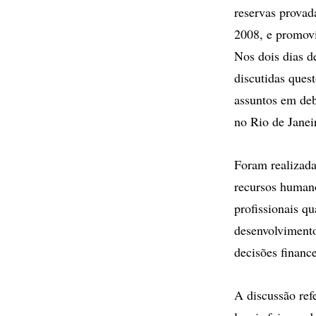
reservas provad
2008, e promov
Nos dois dias d
discutidas ques
assuntos em deb
no Rio de Janeir
Foram realizada
recursos humano
profissionais q
desenvolvimento
decisões financ
A discussão ref