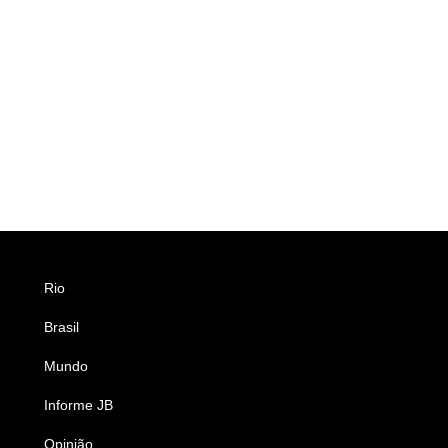
Rio
Esportes
Brasil
Saúde
Mundo
Ciência e Tecnologia
Informe JB
Caderno B
Opinião
Colunistas