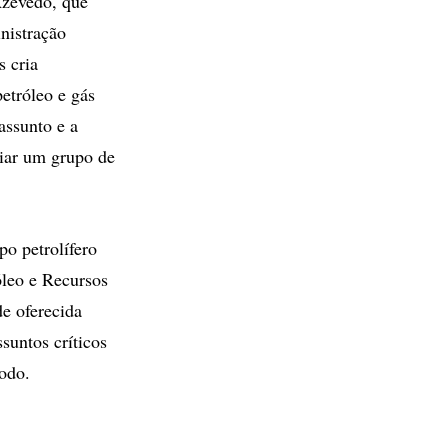
 Azevedo, que
nistração
s cria
etróleo e gás
assunto e a
riar um grupo de
o petrolífero
óleo e Recursos
e oferecida
suntos críticos
odo.