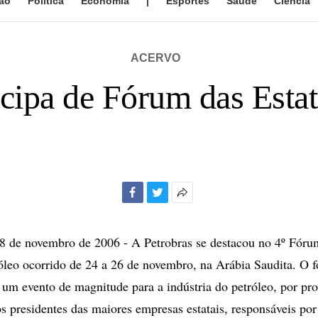
ão
Política
Economia
|
Esportes
Saúde
Ciência
ACERVO
icipa de Fórum das Estat
Facebook
Twitter
Mais
opções
de
de novembro de 2006 - A Petrobras se destacou no 4º Fóru
compartilhamento
róleo ocorrido de 24 a 26 de novembro, na Arábia Saudita. O 
um evento de magnitude para a indústria do petróleo, por pr
os presidentes das maiores empresas estatais, responsáveis po