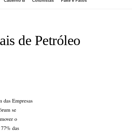
Caderno B
Colunistas
Fake e Fatos
ais de Petróleo
m das Empresas
fórum se
omover o
r 77% das