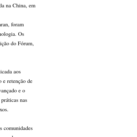
ada na China, em
hran, foram
nologia. Os
dição do Fórum,
icada aos
 e retenção de
avançado e o
práticas nas
xos.
das comunidades