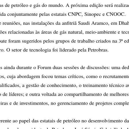
as de petróleo e gás do mundo. A próxima edição será realiz
ida conjuntamente pelas estatais CNPC, Sinopec e CNOOC.
e reuniões, nas instalações da anfitriã Saudi Aramco, em Dha
tões relacionadas às áreas de gás natural, meio-ambiente e tec
ate foram sugeridos pelos grupos de trabalho criados na 3ª e
o. O setor de tecnologia foi liderado pela Petrobras.
s ainda durante o Forum duas sessões de discussões: uma ded
s, cuja abordagem focou temas críticos, como o recrutamento
ualificados, a gestão de conhecimento, o treinamento técnico 
 de líderes; e outra voltada ao compartilhamento de melhores 
eiras e de investimentos, no gerenciamento de projetos comple
erente ao papel das estatais de petróleo no desenvolvimento 