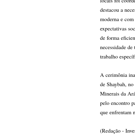
locais foi coor
destacou a nece
moderna e com r
expectativas so
de forma eficie
necessidade de 
trabalho especí
A cerimônia ina
de Shaybah, no 
Minerais da Ará
pelo encontro pa
que enfrentam n
(Redação - Inv