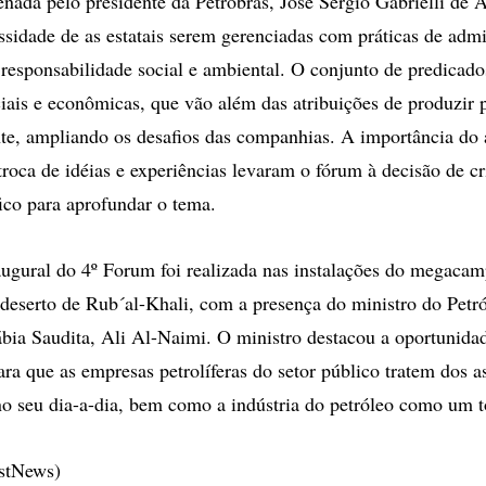
denada pelo presidente da Petrobras, José Sérgio Gabrielli de
ssidade de as estatais serem gerenciadas com práticas de admi
esponsabilidade social e ambiental. O conjunto de predicado
ciais e econômicas, que vão além das atribuições de produzir p
nte, ampliando os desafios das companhias. A importância do 
troca de idéias e experiências levaram o fórum à decisão de c
fico para aprofundar o tema.
ugural do 4º Forum foi realizada nas instalações do megacamp
deserto de Rub´al-Khali, com a presença do ministro do Petr
bia Saudita, Ali Al-Naimi. O ministro destacou a oportunidad
ra que as empresas petrolíferas do setor público tratem dos as
o seu dia-a-dia, bem como a indústria do petróleo como um t
estNews)