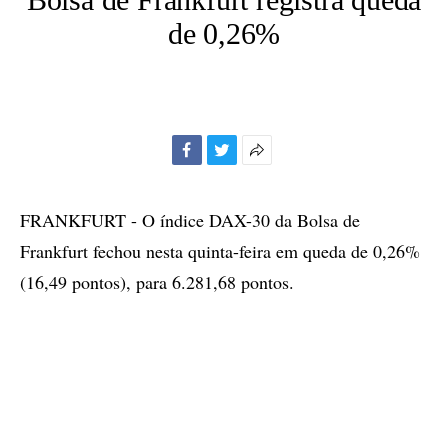
de 0,26%
Facebook
Twitter
Mais
opções
de
FRANKFURT - O índice DAX-30 da Bolsa de
compartilhamento
Frankfurt fechou nesta quinta-feira em queda de 0,26%
(16,49 pontos), para 6.281,68 pontos.