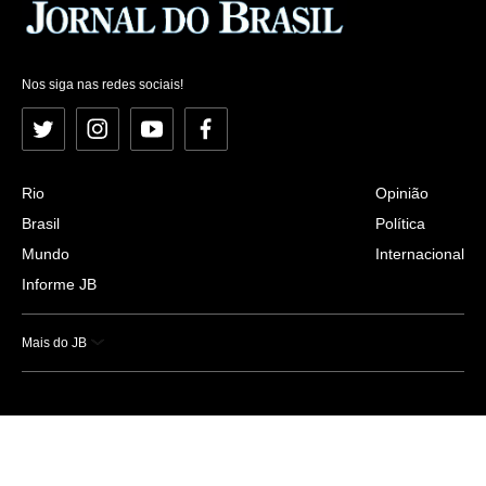
Nos siga nas redes sociais!
Twitter
Instagram
YouTube
Facebook
Rio
Opinião
Brasil
Política
Mundo
Internacional
Informe JB
Mais do JB
Esportes
Saúde
Ciência e Tecnologia
Caderno B