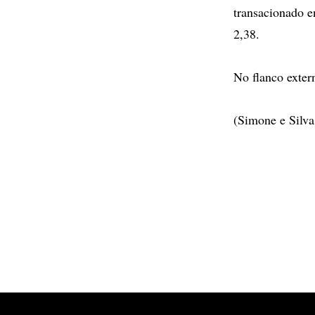
transacionado e
2,38.
No flanco exter
(Simone e Silv