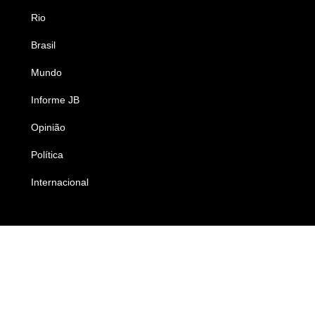
Rio
Esportes
Brasil
Saúde
Mundo
Ciência e Tecnologia
Informe JB
Caderno B
Opinião
Colunistas
Política
Economia
Internacional
Empresas e Negócios