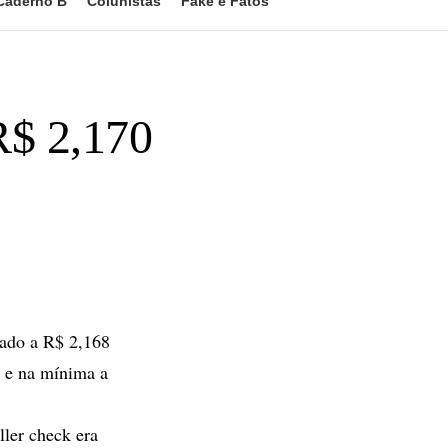
Caderno B
Colunistas
Fake e Fatos
 R$ 2,170
tado a R$ 2,168
 e na mínima a
ller check era