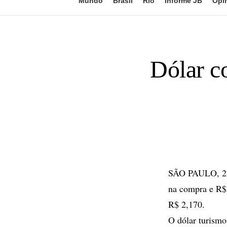
Mundo
Brasil
Rio
Informe JB
Opi
Dólar co
SÃO PAULO, 27 
na compra e R$
R$ 2,170.
O dólar turismo