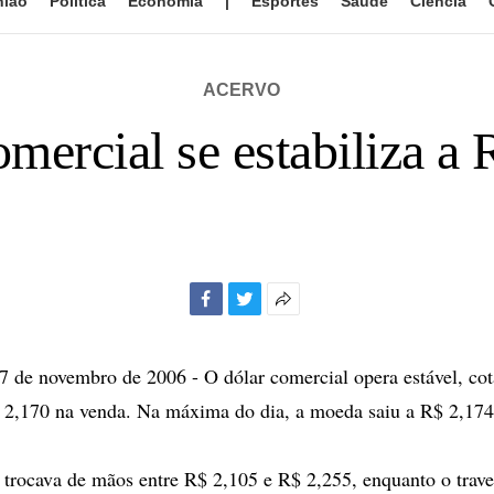
nião
Política
Economia
|
Esportes
Saúde
Ciência
ACERVO
mercial se estabiliza a
Facebook
Twitter
Mais
opções
de
de novembro de 2006 - O dólar comercial opera estável, co
compartilhamento
 2,170 na venda. Na máxima do dia, a moeda saiu a R$ 2,174
 trocava de mãos entre R$ 2,105 e R$ 2,255, enquanto o trave