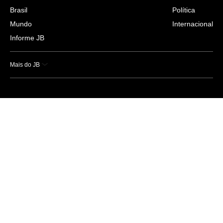
Brasil
Política
Mundo
Internacional
Informe JB
Mais do JB
Esportes
Saúde
Ciência e Tecnologia
Caderno B
Colunistas
Economia
Empresas e Negócios