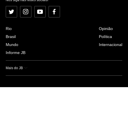
Twitter
Instagram
YouTube
Facebook
Rio
Opinião
Brasil
Política
Mundo
Internacional
Informe JB
Mais do JB
Esportes
Saúde
Ciência e Tecnologia
Caderno B
Colunistas
Economia
Empresas e Negócios