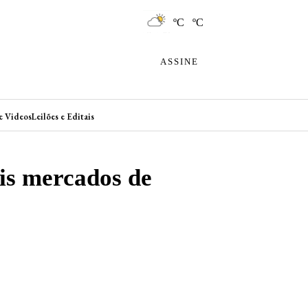
ºC ºC
ASSINE
e Videos
Leilões e Editais
ais mercados de