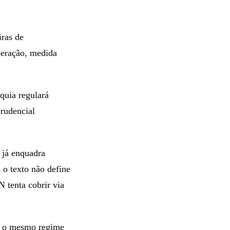
iras de
peração, medida
quia regulará
prudencial
 já enquadra
 o texto não define
 tenta cobrir via
ns o mesmo regime