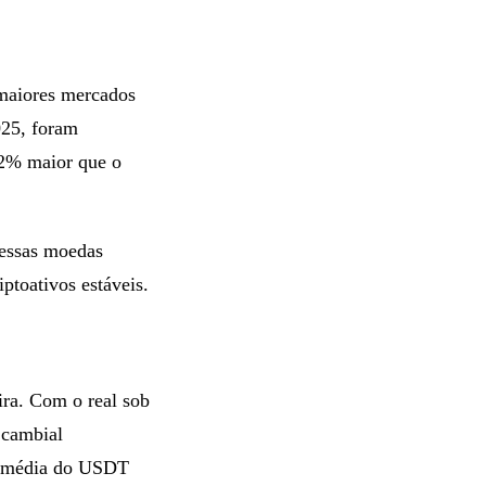
 maiores mercados
025, foram
32% maior que o
 essas moedas
ptoativos estáveis.
ra. Com o real sob
 cambial
ão média do USDT