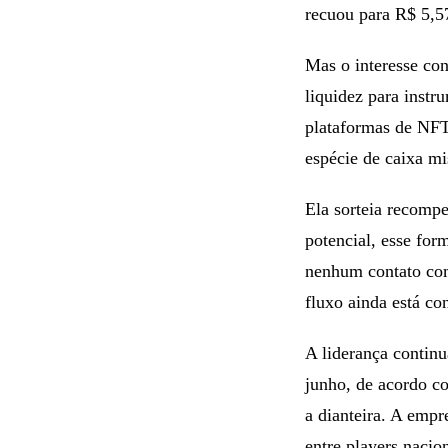
recuou para R$ 5,5
Mas o interesse co
liquidez para instr
plataformas de NFT
espécie de caixa mis
Ela sorteia recompe
potencial, esse for
nenhum contato com
fluxo ainda está co
A liderança contin
junho, de acordo co
a dianteira. A emp
entre players nacio