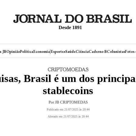
Desde 1891
|
e JB
Opinião
Política
Economia
Esportes
Saúde
Ciência
Caderno B
Colunistas
Fotos 
CRIPTOMOEDAS
sas, Brasil é um dos princip
stablecoins
Por JB CRIPTOMEDAS
Publicado em 21/07/2025 às 20:44
Alterado em 21/07/2025 às 20:44