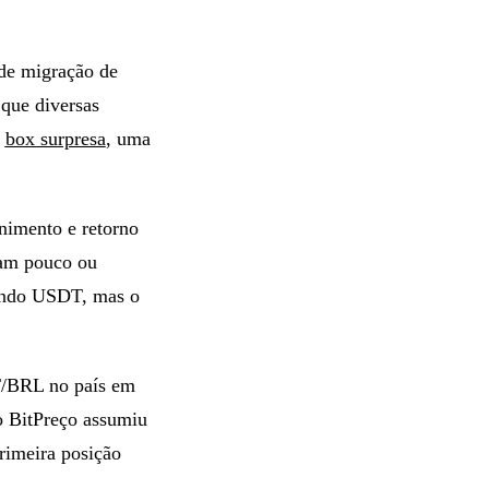
 de migração de
 que diversas
m
box surpresa
, uma
nimento e retorno
ham pouco ou
tando USDT, mas o
T/BRL no país em
 o BitPreço assumiu
rimeira posição