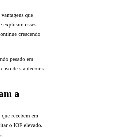
, vantagens que
ue explicam esses
continue crescendo
tindo pesado em
o uso de stablecoins
nam a
rs que recebem em
itar o IOF elevado.
s.