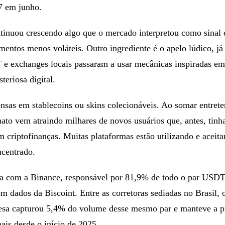
7 em junho.
ntinuou crescendo algo que o mercado interpretou como sinal
umentos menos voláteis. Outro ingrediente é o apelo lúdico, já
 e exchanges locais passaram a usar mecânicas inspiradas e
teriosa digital.
nsas em stablecoins ou skins colecionáveis. Ao somar entrete
mato vem atraindo milhares de novos usuários que, antes, tin
 criptofinanças. Muitas plataformas estão utilizando e acei
ncentrado.
ua com a Binance, responsável por 81,9% de todo o par USD
m dados da Biscoint. Entre as corretoras sediadas no Brasil,
resa capturou 5,4% do volume desse mesmo par e manteve a p
nais desde o início de 2025.