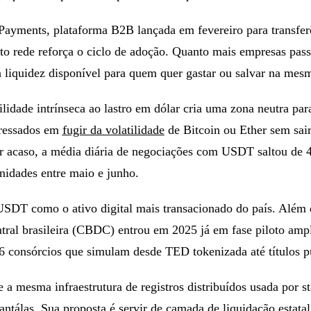
Payments, plataforma B2B lançada em fevereiro para transfer
ito rede reforça o ciclo de adoção. Quanto mais empresas pass
a liquidez disponível para quem quer gastar ou salvar na me
ilidade intrínseca ao lastro em dólar cria uma zona neutra par
eressados em
fugir da volatilidade
de Bitcoin ou Ether sem sai
r acaso, a média diária de negociações com USDT saltou de 
nidades entre maio e junho.
 USDT como o ativo digital mais transacionado do país. Além 
ntral brasileira (CBDC) entrou em 2025 já em fase piloto am
6 consórcios que simulam desde TED tokenizada até títulos pú
a mesma infraestrutura de registros distribuídos usada por s
antálas. Sua proposta é servir de camada de liquidação estatal