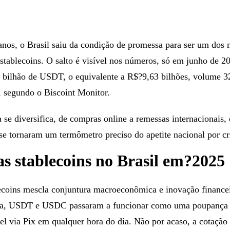
nos, o Brasil saiu da condição de promessa para ser um dos
stablecoins. O salto é visível nos números, só em junho de 2
bilhão de USDT, o equivalente a R$?9,63 bilhões, volume 
, segundo o Biscoint Monitor.
se diversifica, de compras online a remessas internacionais,
se tornaram um termômetro preciso do apetite nacional por cri
s stablecoins no Brasil em?2025
ecoins mescla conjuntura macroeconômica e inovação financei
ária, USDT e USDC passaram a funcionar como uma poupança
ível via Pix em qualquer hora do dia. Não por acaso, a cotaç