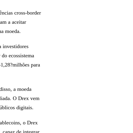
ências cross-border
am a aceitar
sma moeda.
a investidores
r do ecossistema
41,28?milhões para
disso, a moeda
pliada. O Drex vem
blicos digitais.
tablecoins, o Drex
, capaz de integrar