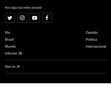
Nos siga nas redes sociais!
Twitter
Instagram
YouTube
Facebook
Rio
Opinião
Brasil
Política
Mundo
Internacional
Informe JB
Mais do JB
Esportes
Saúde
Ciência e Tecnologia
Caderno B
Colunistas
Economia