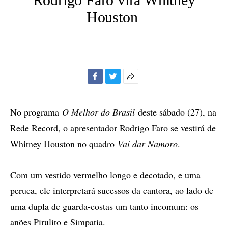
Houston
Facebook
Twitter
Mais
opções
de
No programa
O Melhor do Brasil
deste sábado (27), na
compartilhamento
Rede Record, o apresentador Rodrigo Faro se vestirá de
Whitney Houston no quadro
Vai dar Namoro
.
Com um vestido vermelho longo e decotado, e uma
peruca, ele interpretará sucessos da cantora, ao lado de
uma dupla de guarda-costas um tanto incomum: os
anões Pirulito e Simpatia.