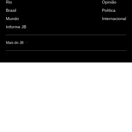
Rio
Opinião
Brasil
Política
Mundo
Internacional
Informe JB
Mais do JB
Esportes
Saúde
Ciência e Tecnologia
Caderno B
Colunistas
Economia
Empresas e Negócios