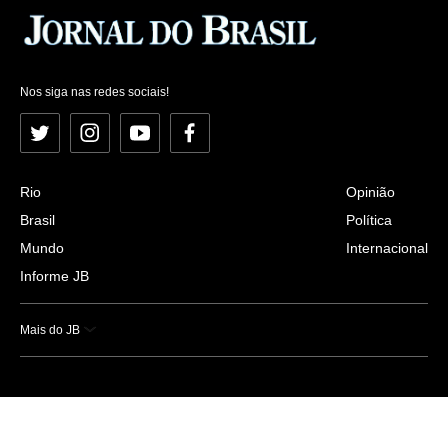
Nos siga nas redes sociais!
Twitter
Instagram
YouTube
Facebook
Rio
Opinião
Brasil
Política
Mundo
Internacional
Informe JB
Mais do JB
Esportes
Saúde
Ciência e Tecnologia
Caderno B