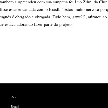
também surpreendeu com sua simpatia foi Luo Zilin, da Chin
disse estar encantada com o Brasil. "Estou muito nervosa por
rtuguês é obrigado e obrigada. Tudo bem,
guys
?!", afirmou ao 
ue estava adorando fazer parte do projeto.
Rio
Esportes
Brasil
Saúde