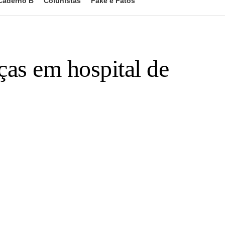
Caderno B
Colunistas
Fake e Fatos
ças em hospital de