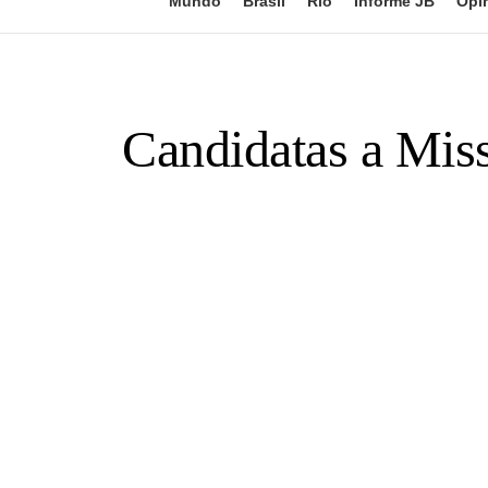
Mundo
Brasil
Rio
Informe JB
Opi
Candidatas a Miss