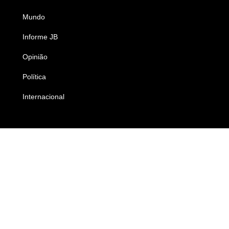
Mundo
Ciência e Tecnologia
Informe JB
Caderno B
Opinião
Colunistas
Política
Economia
Internacional
Empresas e Negócios