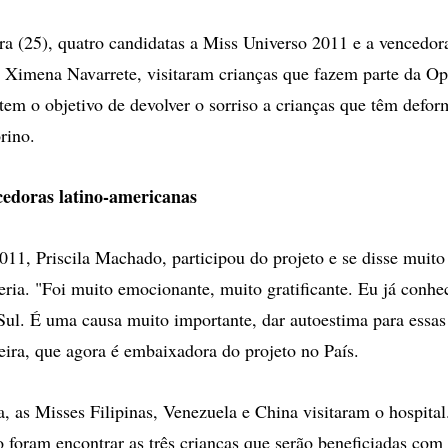
opções
de
ira (25), quatro candidatas a Miss Universo 2011 e a vencedo
compartilhamento
 Ximena Navarrete, visitaram crianças que fazem parte da Op
tem o objetivo de devolver o sorriso a crianças que têm defor
rino.
cedoras latino-americanas
011, Priscila Machado, participou do projeto e se disse muito
eria. "Foi muito emocionante, muito gratificante. Eu já conhec
ul. É uma causa muito importante, dar autoestima para essas 
leira, que agora é embaixadora do projeto no País.
a, as Misses Filipinas, Venezuela e China visitaram o hospita
 foram encontrar as três crianças que serão beneficiadas com