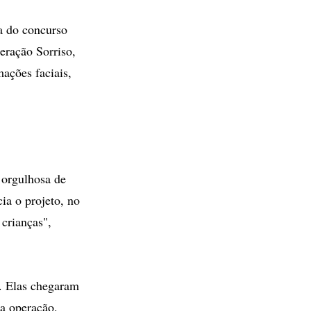
ra do concurso
eração Sorriso,
mações faciais,
 orgulhosa de
ia o projeto, no
crianças",
l. Elas chegaram
 a operação.