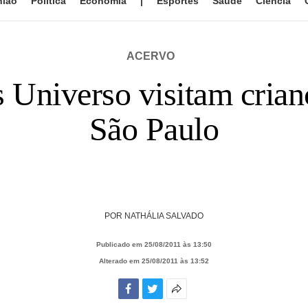
nião
Política
Economia
|
Esportes
Saúde
Ciência
ACERVO
 Universo visitam crian
São Paulo
POR
NATHÁLIA SALVADO
Publicado em 25/08/2011 às 13:50
Alterado em 25/08/2011 às 13:52
Facebook
Twitter
Mais