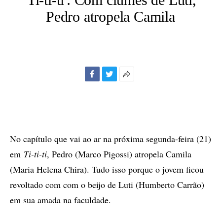
Pedro atropela Camila
Facebook
Twitter
Mais
opções
de
compartilhamento
No capítulo que vai ao ar na próxima segunda-feira (21)
em
Ti-ti-ti
, Pedro (Marco Pigossi) atropela Camila
(Maria Helena Chira). Tudo isso porque o jovem ficou
revoltado com com o beijo de Luti (Humberto Carrão)
em sua amada na faculdade.