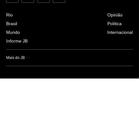
Rio
Opinião
Brasil
Política
Mundo
Internacional
Informe JB
Mais do JB
Esportes
Saúde
Ciência e Tecnologia
Caderno B
Colunistas
Economia
Empresas e Negócios