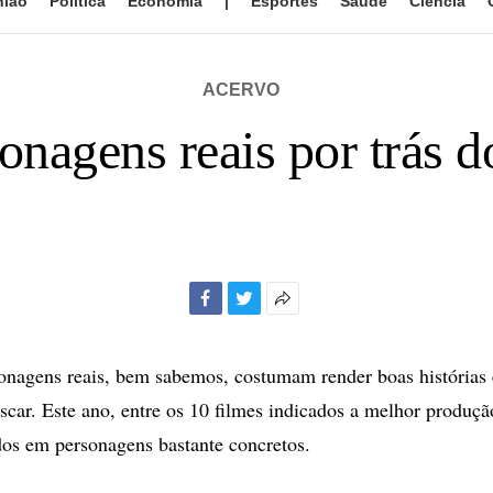
nião
Política
Economia
|
Esportes
Saúde
Ciência
ACERVO
onagens reais por trás 
Facebook
Twitter
Mais
opções
de
sonagens reais, bem sabemos, costumam render boas histórias 
compartilhamento
scar. Este ano, entre os 10 filmes indicados a melhor produçã
ados em personagens bastante concretos.