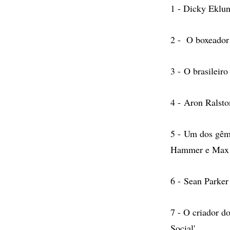
1 - Dicky Eklun
2 - O boxeador
3 - O brasileir
4 - Aron Ralsto
5 - Um dos gême
Hammer e Max M
6 - Sean Parker
7 - O criador d
Social'