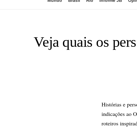
Mundo
Brasil
Rio
Informe JB
Opi
Veja quais os pers
Histórias e per
indicações ao O
roteiros inspir