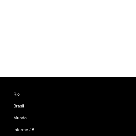
Rio
Esportes
Brasil
Saúde
Mundo
Ciência e Tecnologia
Informe JB
Caderno B