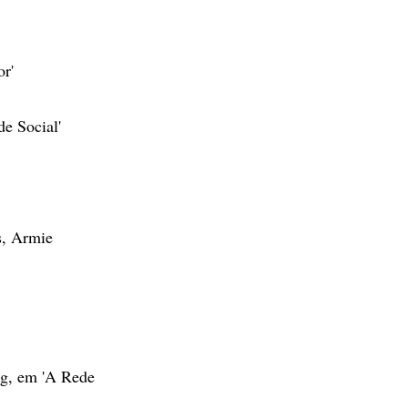
r'
de Social'
s, Armie
rg, em 'A Rede