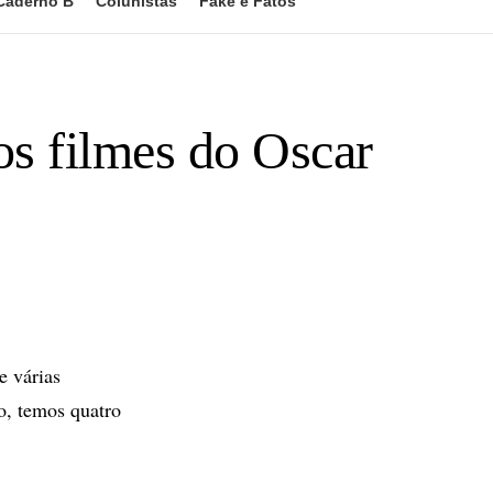
Caderno B
Colunistas
Fake e Fatos
dos filmes do Oscar
e várias
o, temos quatro