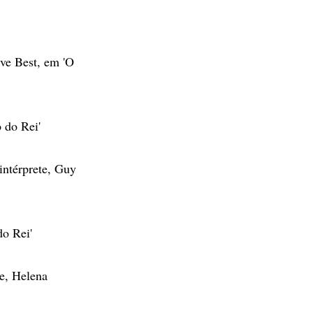
Eve Best, em 'O
 do Rei'
intérprete, Guy
do Rei'
e, Helena