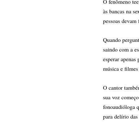
O fenômeno teen
às bancas na sex
pessoas devam 
Quando pergunta
saindo com a es
esperar apenas p
música e filmes
O cantor também
sua voz começou
fonoaudióloga q
para delírio da