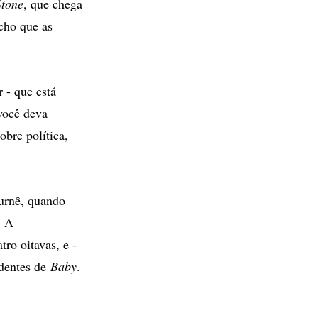
Stone
, que chega
acho que as
 - que está
você deva
obre política,
urnê, quando
. A
ro oitavas, e -
identes de
Baby
.