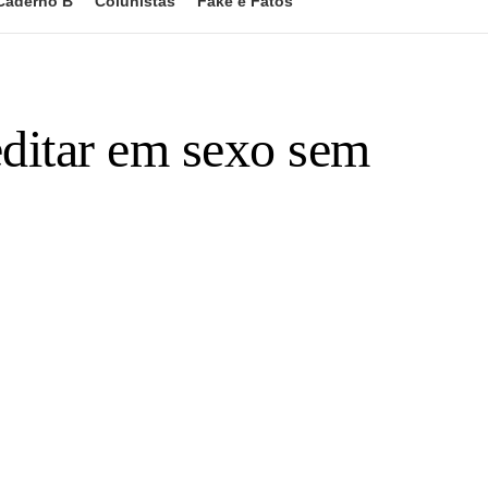
Caderno B
Colunistas
Fake e Fatos
reditar em sexo sem