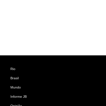
Rio
Esportes
Brasil
Saúde
Mundo
Ciência e Tecnologia
Informe JB
Caderno B
Opinião
Colunistas