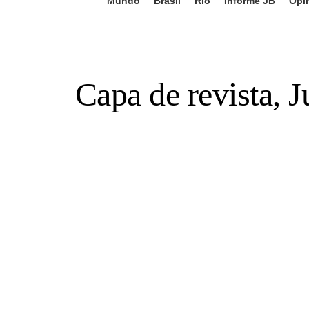
Mundo
Brasil
Rio
Informe JB
Opi
Capa de revista, J