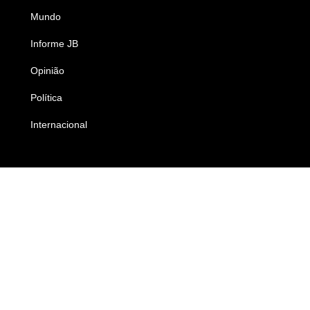
Mundo
Ciência e Tecnologia
Informe JB
Caderno B
Opinião
Colunistas
Política
Economia
Internacional
Empresas e Negócios