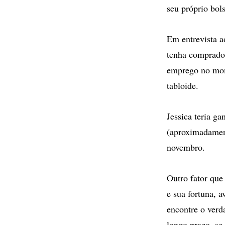
seu próprio bol
Em entrevista 
tenha comprado 
emprego no mome
tabloide.
Jessica teria g
(aproximadament
novembro.
Outro fator que
e sua fortuna, 
encontre o verd
longo prazo, se