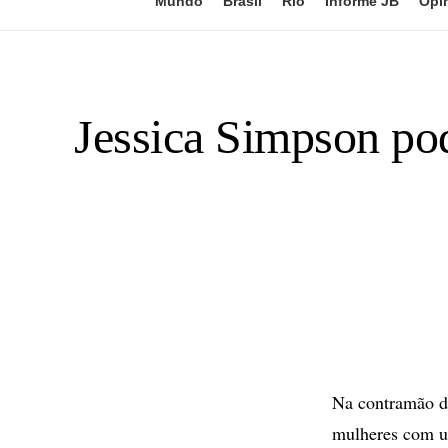
Mundo
Brasil
Rio
Informe JB
Opi
Jessica Simpson pod
Na contramão do
mulheres com u