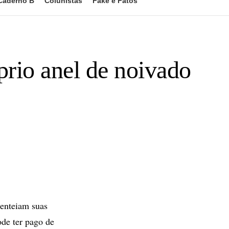
Caderno B
Colunistas
Fake e Fatos
prio anel de noivado
senteiam suas
de ter pago de