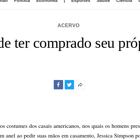
nião
Política
Economia
|
Esportes
Saúde
Ciência
ACERVO
e ter comprado seu pró
Facebook
Twitter
Mais
opções
de
compartilhamento
s costumes dos casais americanos, nos quais os homens pre
m anel ao pedir suas mãos em casamento, Jessica Simpson po