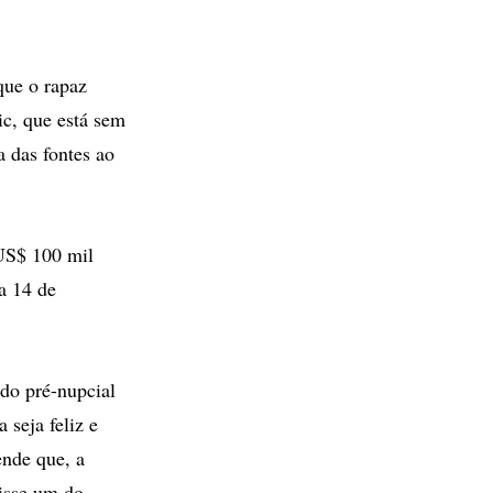
que o rapaz
c, que está sem
 das fontes ao
 US$ 100 mil
a 14 de
do pré-nupcial
seja feliz e
ende que, a
disse um do