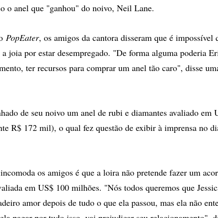
so o anel que "ganhou" do noivo, Neil Lane.
ao
PopEater
, os amigos da cantora disseram que é impossível 
a joia por estar desempregado. "De forma alguma poderia Eri
nto, ter recursos para comprar um anel tão caro", disse uma
anhado de seu noivo um anel de rubi e diamantes avaliado em
e R$ 172 mil), o qual fez questão de exibir à imprensa no di
 incomoda os amigos é que a loira não pretende fazer um acor
avaliada em US$ 100 milhões. "Nós todos queremos que Jessica 
adeiro amor depois de tudo o que ela passou, mas ela não ent
 ela pagar por tudo isso, vai prejudicar seu relacionamento", 