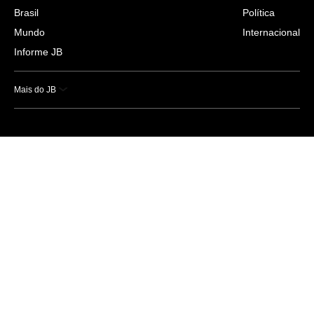
Brasil
Política
Mundo
Internacional
Informe JB
Mais do JB
Esportes
Saúde
Ciência e Tecnologia
Caderno B
Colunistas
Economia
Empresas e Negócios