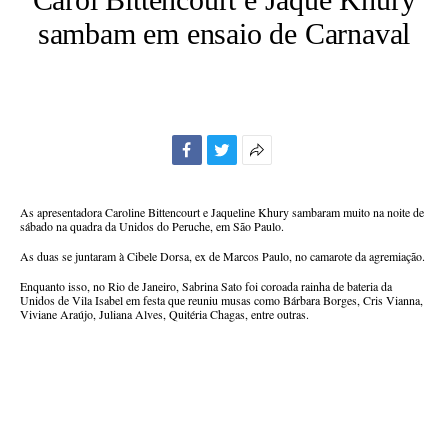
sambam em ensaio de Carnaval
Facebook
Twitter
Mais
opções
de
As apresentadora Caroline Bittencourt e Jaqueline Khury sambaram muito na noite de
compartilhamento
sábado na quadra da Unidos do Peruche, em São Paulo.
As duas se juntaram à Cibele Dorsa, ex de Marcos Paulo, no camarote da agremiação.
Enquanto isso, no Rio de Janeiro, Sabrina Sato foi coroada rainha de bateria da
Unidos de Vila Isabel em festa que reuniu musas como Bárbara Borges, Cris Vianna,
Viviane Araújo, Juliana Alves, Quitéria Chagas, entre outras.