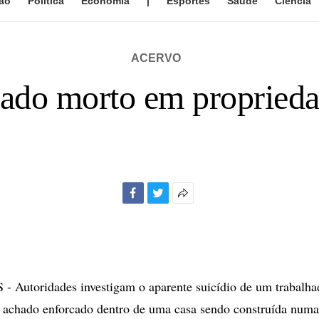
ão
Política
Economia
|
Esportes
Saúde
Ciência
ACERVO
ado morto em proprieda
Facebook
Twitter
Mais
opções
de
compartilhamento
Autoridades investigam o aparente suicídio de um trabalha
l achado enforcado dentro de uma casa sendo construída numa