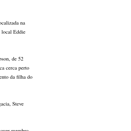
ocalizada na
 local Eddie
bson, de 52
ca cerca perto
nto da filha do
acia, Steve
alquer membro