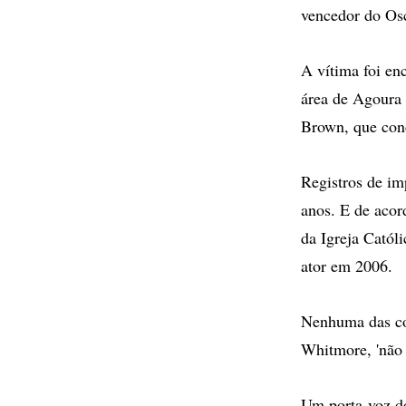
vencedor do Os
A vítima foi en
área de Agoura 
Brown, que cond
Registros de im
anos. E de acor
da Igreja Catól
ator em 2006.
Nenhuma das con
Whitmore, 'não 
Um porta-voz do