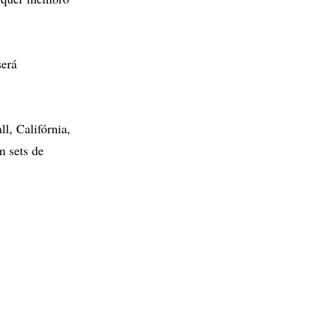
será
l, Califórnia,
 sets de