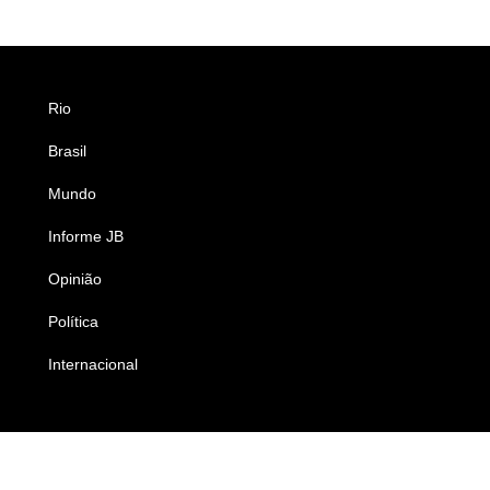
Rio
Esportes
Brasil
Saúde
Mundo
Ciência e Tecnologia
Informe JB
Caderno B
Opinião
Colunistas
Política
Economia
Internacional
Empresas e Negócios