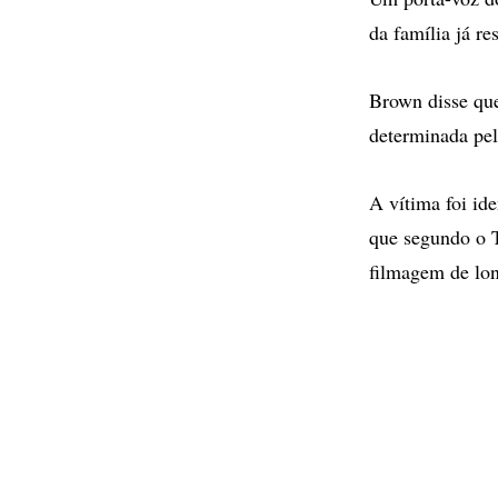
da família já r
Brown disse que
determinada pel
A vítima foi id
que segundo o 
filmagem de lon