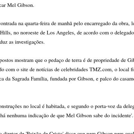
car Mel Gibson.
contrada na quarta-feira de manhã pelo encarregado da obra, l
Hills, no noroeste de Los Angeles, de acordo com o delegado
uz as investigações.
postos mostram que o pedaço de terra é de propriedade de Gi
do com o site de notícias de celebridades TMZ.com, o local fi
ica da Sagrada Família, fundada por Gibson, e palco do casame
struções no local é habitada, e segundo o porta-voz da deleg
há nenhuma indicação de que Mel Gibson sabe do incidente'.
 diretor de 'Paixão de Cristo' disse que nem Gibson nem qu