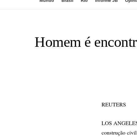
Mundo
Brasil
Rio
Informe JB
Opini
Homem é encontr
REUTERS
LOS ANGELES - 
construção civi