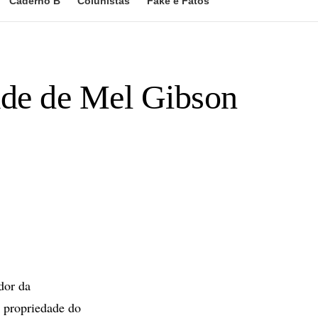
Caderno B
Colunistas
Fake e Fatos
de de Mel Gibson
dor da
 propriedade do