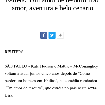
amor, aventura e belo cenário
Facebook
Twitter
Mais
opções
de
REUTERS
compartilhamento
SÃO PAULO - Kate Hudson e Matthew McConaughey
voltam a atuar juntos cinco anos depois de "Como
perder um homem em 10 dias", na comédia romântica
"Um amor de tesouro", que estréia no país nesta sexta-
feira.