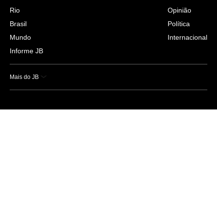
Rio
Opinião
Brasil
Política
Mundo
Internacional
Informe JB
Mais do JB
Esportes
Saúde
Ciência e Tecnologia
Caderno B
Colunistas
Economia
Empresas e Negócios