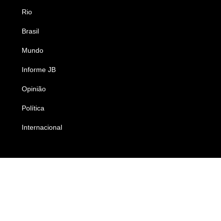
Rio
Esportes
Brasil
Saúde
Mundo
Ciência e Tecnologia
Informe JB
Caderno B
Opinião
Colunistas
Política
Economia
Internacional
Empresas e Negócios