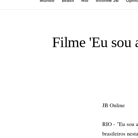
Mundo
Brasil
Rio
Informe JB
Opini
Filme 'Eu sou 
JB Online
RIO - "Eu sou a
brasileiros nest