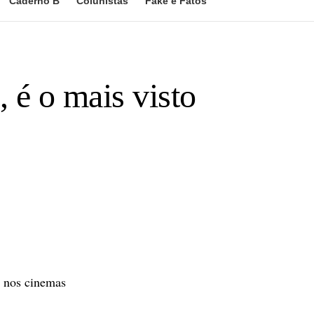
Caderno B
Colunistas
Fake e Fatos
 é o mais visto
u nos cinemas