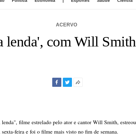
ão
Política
Economia
|
Esportes
Saúde
Ciência
ACERVO
a lenda', com Will Smith,
Facebook
Twitter
Mais
opções
de
compartilhamento
 lenda", filme estrelado pelo ator e cantor Will Smith, estreo
a sexta-feira e foi o filme mais visto no fim de semana.