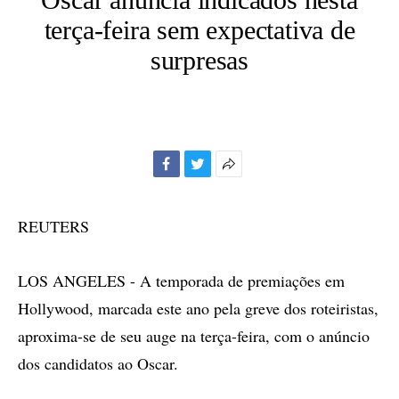
terça-feira sem expectativa de
surpresas
Facebook
Twitter
Mais
opções
de
REUTERS
compartilhamento
LOS ANGELES - A temporada de premiações em
Hollywood, marcada este ano pela greve dos roteiristas,
aproxima-se de seu auge na terça-feira, com o anúncio
dos candidatos ao Oscar.