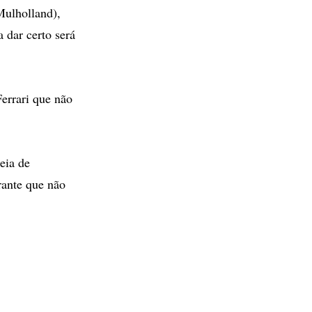
Mulholland),
 dar certo será
Ferrari que não
eia de
rante que não