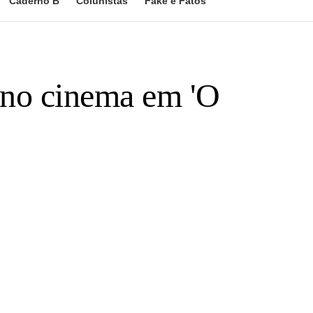
Caderno B
Colunistas
Fake e Fatos
a no cinema em 'O