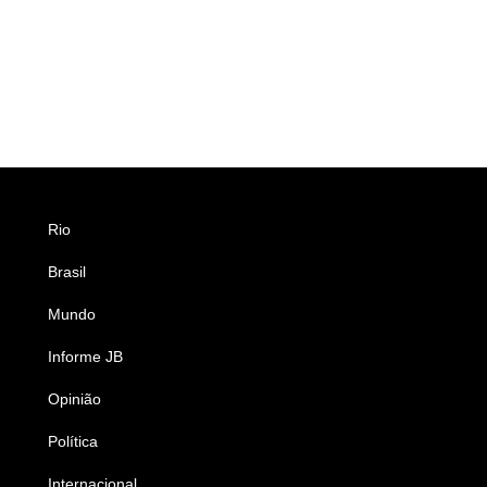
Rio
Esportes
Brasil
Saúde
Mundo
Ciência e Tecnologia
Informe JB
Caderno B
Opinião
Colunistas
Política
Economia
Internacional
Empresas e Negócios