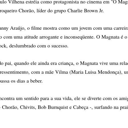
aulo Vilhena estréia como protagonista no cinema em "O Mag
 roqueiro Chorão, líder do grupo Charlie Brown Jr.
ohnny Araújo, o filme mostra como um jovem com uma carreir
o com uma atitude arrogante e inconseqüente. O Magnata é o 
ock, deslumbrado com o sucesso.
o pai, quando ele ainda era criança, o Magnata vive uma rel
e ressentimento, com a mãe Vilma (Maria Luisa Mendonça), 
assa os dias a beber.
contra um sentido para a sua vida, ele se diverte com os ami
- Chorão, Chivits, Bob Burnquist e Cabeça -, surfando na pra