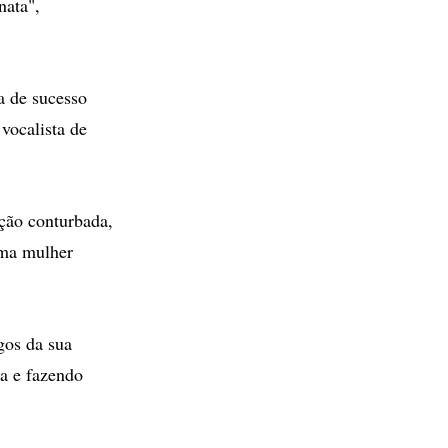
nata",
a de sucesso
vocalista de
ação conturbada,
uma mulher
gos da sua
ia e fazendo