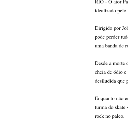
RIO - O ator P
idealizado pelo
Dirigido por J
pode perder tud
uma banda de r
Desde a morte d
cheia de ódio 
desiludida que p
Enquanto não en
turma do skate 
rock no palco.