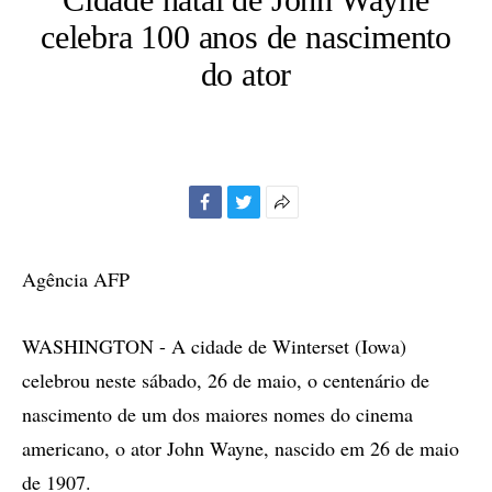
celebra 100 anos de nascimento
do ator
Facebook
Twitter
Mais
opções
de
Agência AFP
compartilhamento
WASHINGTON - A cidade de Winterset (Iowa)
celebrou neste sábado, 26 de maio, o centenário de
nascimento de um dos maiores nomes do cinema
americano, o ator John Wayne, nascido em 26 de maio
de 1907.