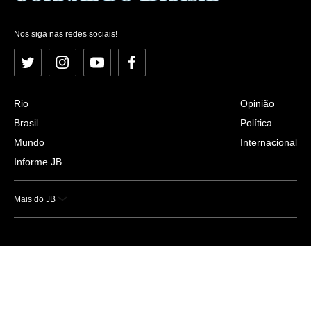
Nos siga nas redes sociais!
Twitter
Instagram
YouTube
Facebook
Rio
Opinião
Brasil
Política
Mundo
Internacional
Informe JB
Mais do JB
Esportes
Saúde
Ciência e Tecnologia
Caderno B
Colunistas