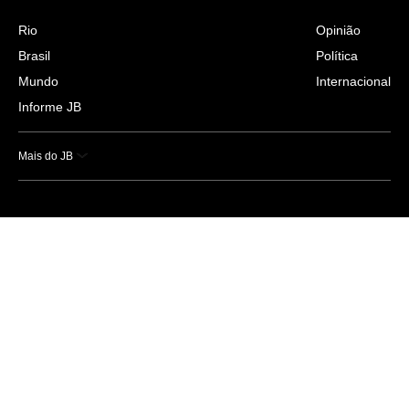
Rio
Opinião
Brasil
Política
Mundo
Internacional
Informe JB
Mais do JB
Esportes
Saúde
Ciência e Tecnologia
Caderno B
Colunistas
Economia
Empresas e Negócios