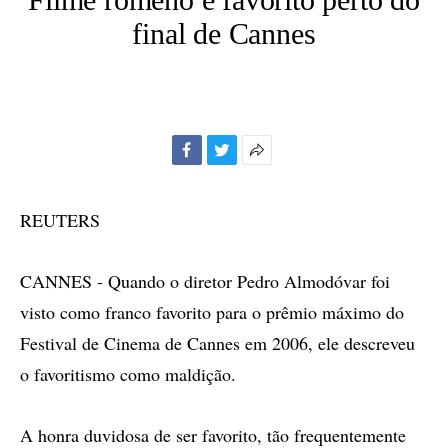
final de Cannes
Facebook
Twitter
Mais
opções
de
REUTERS
compartilhamento
CANNES - Quando o diretor Pedro Almodóvar foi
visto como franco favorito para o prêmio máximo do
Festival de Cinema de Cannes em 2006, ele descreveu
o favoritismo como maldição.
A honra duvidosa de ser favorito, tão frequentemente