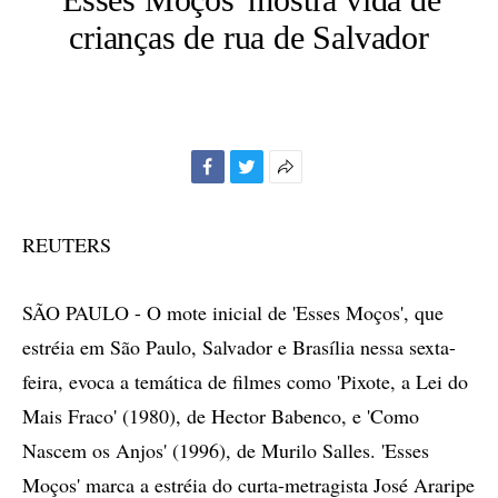
crianças de rua de Salvador
Facebook
Twitter
Mais
opções
de
REUTERS
compartilhamento
SÃO PAULO - O mote inicial de 'Esses Moços', que
estréia em São Paulo, Salvador e Brasília nessa sexta-
feira, evoca a temática de filmes como 'Pixote, a Lei do
Mais Fraco' (1980), de Hector Babenco, e 'Como
Nascem os Anjos' (1996), de Murilo Salles. 'Esses
Moços' marca a estréia do curta-metragista José Araripe