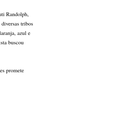
uti Randolph,
 diversas tribos
aranja, azul e
ista buscou
des promete