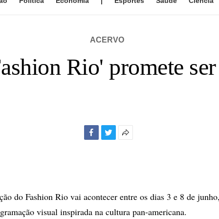
ão
Política
Economia
|
Esportes
Saúde
Ciência
ACERVO
ashion Rio' promete ser 
Facebook
Twitter
Mais
opções
de
compartilhamento
ção do Fashion Rio vai acontecer entre os dias 3 e 8 de junho
gramação visual inspirada na cultura pan-americana.