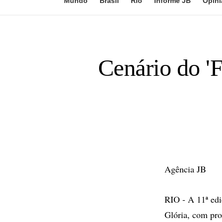
Mundo
Brasil
Rio
Informe JB
Opini
Cenário do 'F
Agência JB
RIO - A 11ª edi
Glória, com pro