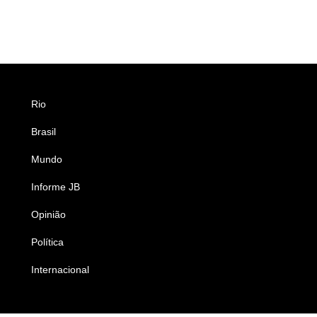
Rio
Esportes
Brasil
Saúde
Mundo
Ciência e Tecnologia
Informe JB
Caderno B
Opinião
Colunistas
Política
Economia
Internacional
Empresas e Negócios