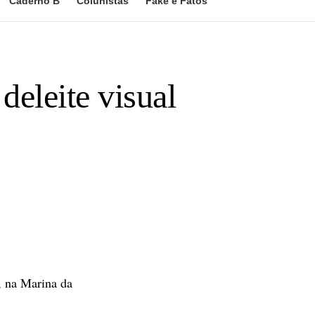
Caderno B
Colunistas
Fake e Fatos
deleite visual
, na Marina da