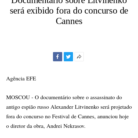
será exibido fora do concurso de
Cannes
Facebook
Twitter
Mais
opções
de
Agência EFE
compartilhamento
MOSCOU - O documentário sobre o assassinato do
antigo espião russo Alexander Litvinenko será projetado
fora do concurso no Festival de Cannes, anunciou hoje
o diretor da obra, Andrei Nekrasov.