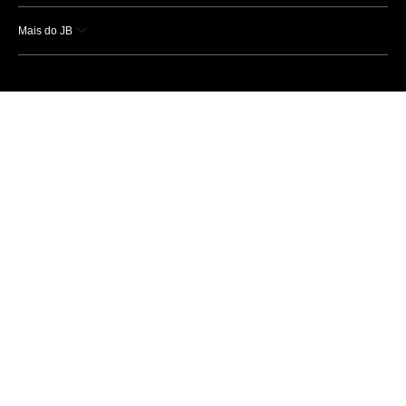
Mais do JB
Esportes
Saúde
Ciência e Tecnologia
Caderno B
Colunistas
Economia
Empresas e Negócios