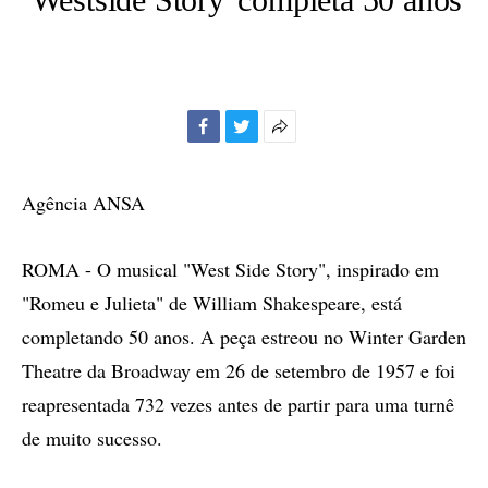
Facebook
Twitter
Mais
opções
de
Agência ANSA
compartilhamento
ROMA - O musical "West Side Story", inspirado em
"Romeu e Julieta" de William Shakespeare, está
completando 50 anos. A peça estreou no Winter Garden
Theatre da Broadway em 26 de setembro de 1957 e foi
reapresentada 732 vezes antes de partir para uma turnê
de muito sucesso.