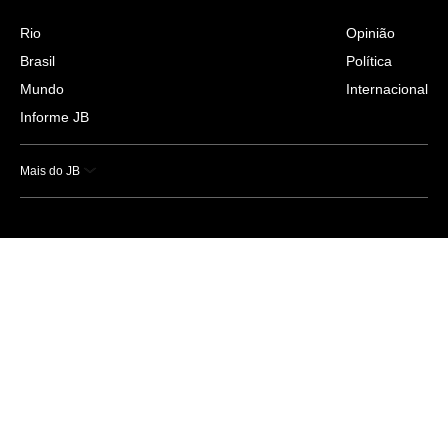
Rio
Opinião
Brasil
Política
Mundo
Internacional
Informe JB
Mais do JB
Esportes
Saúde
Ciência e Tecnologia
Caderno B
Colunistas
Economia
Empresas e Negócios