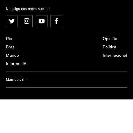
Nos siga nas redes sociais!
Twitter
Instagram
YouTube
Facebook
Rio
Opinião
Brasil
Política
Mundo
Internacional
Informe JB
Mais do JB
Esportes
Saúde
Ciência e Tecnologia
Caderno B
Colunistas
Economia