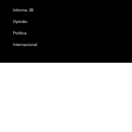
Informe JB
Caderno B
Opinião
Colunistas
Política
Economia
Internacional
Empresas e Negócios