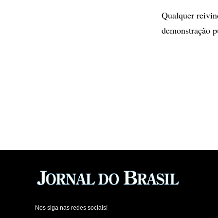
Qualquer reivin
demonstração pú
Nos siga nas redes sociais!