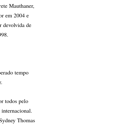
rete Mauthaner,
or em 2004 e
r devolvida de
998.
perado tempo
r.
or todos pelo
 internacional.
iz Sydney Thomas