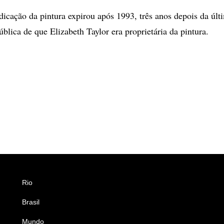
dicação da pintura expirou após 1993, três anos depois da últ
blica de que Elizabeth Taylor era proprietária da pintura.
Rio
Esportes
Brasil
Saúde
Mundo
Ciência e Tecnologia