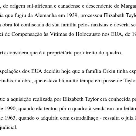
, de origem sul-africana e canadense e descendente de Marga
ia que fugiu da Alemanha em 1939, processou Elizabeth Tayl
obra foi confiscada de sua família pelos nazistas e deveria se
ei de Compensação às Vítimas do Holocausto nos EUA, de 1
riz considera que é a proprietária por direito do quadro.
pelações dos EUA decidiu hoje que a família Orkin tinha es
vindicar a obra, que estava há muito tempo em posse de Taylo
que a aquisição realizada por Elizabeth Taylor era conhecida p
de 1990, quando ela tentou pôr o quadro à venda em um leilão
de 1963, quando o adquiriu com estardalhaço - ressalta o ju
udicial.