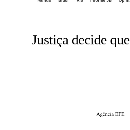
Mundo
Brasil
Rio
Informe JB
Opini
Justiça decide qu
Agência EFE