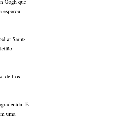
an Gogh que
va esperou
el at Saint-
leilão
sa de Los
agradecida. É
 em uma