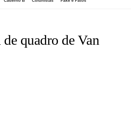
Caderno B
Colunistas
Fake e Fatos
a de quadro de Van