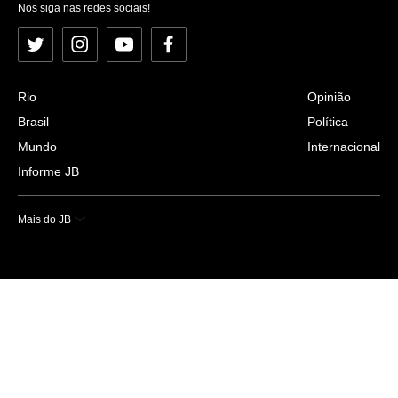
Nos siga nas redes sociais!
Twitter
Instagram
YouTube
Facebook
Rio
Opinião
Brasil
Política
Mundo
Internacional
Informe JB
Mais do JB
Esportes
Saúde
Ciência e Tecnologia
Caderno B
Colunistas
Economia
Empresas e Negócios