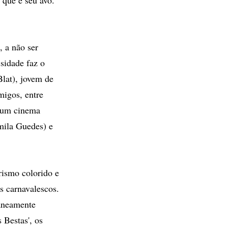
, a não ser
ssidade faz o
Blat), jovem de
migos, entre
 num cinema
mila Guedes) e
rismo colorido e
s carnavalescos.
aneamente
 Bestas', os