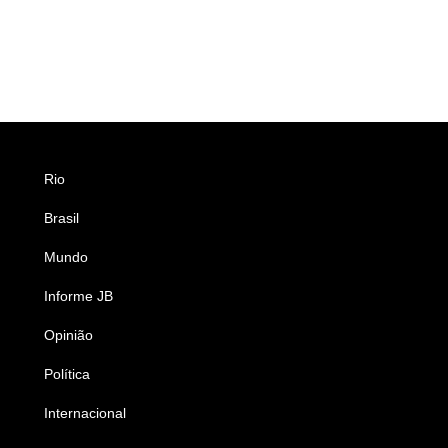
Rio
Esportes
Brasil
Saúde
Mundo
Ciência e Tecnologia
Informe JB
Caderno B
Opinião
Colunistas
Política
Economia
Internacional
Empresas e Negócios