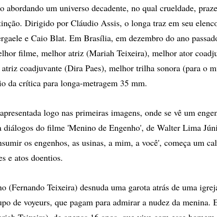
co abordando um universo decadente, no qual crueldade, praze
inção. Dirigido por Cláudio Assis, o longa traz em seu elenc
gaele e Caio Blat. Em Brasília, em dezembro do ano passado
elhor filme, melhor atriz (Mariah Teixeira), melhor ator coadj
 atriz coadjuvante (Dira Paes), melhor trilha sonora (para o m
o da crítica para longa-metragem 35 mm.
 apresentada logo nas primeiras imagens, onde se vê um eng
ta diálogos do filme 'Menino de Engenho', de Walter Lima Jún
nsumir os engenhos, as usinas, a mim, a você', começa um ca
 e atos doentios.
 (Fernando Teixeira) desnuda uma garota atrás de uma igrej
upo de voyeurs, que pagam para admirar a nudez da menina. E
riah Teixeira), de apenas 16 anos, que vive com esse homem,