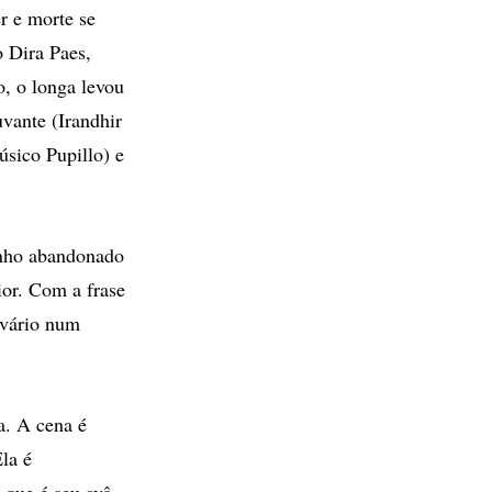
r e morte se
o Dira Paes,
, o longa levou
uvante (Irandhir
úsico Pupillo) e
enho abandonado
ior. Com a frase
lvário num
a. A cena é
la é
 que é seu avô.