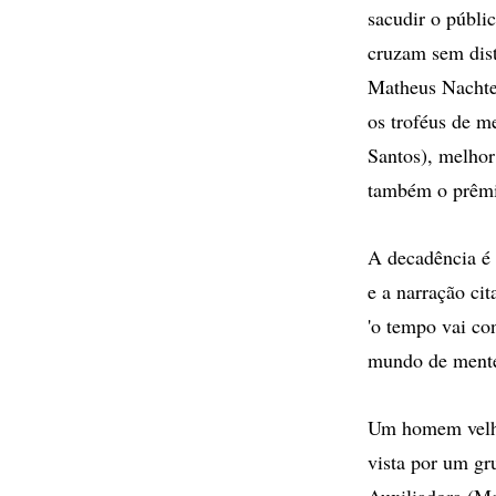
sacudir o públi
cruzam sem dist
Matheus Nachter
os troféus de m
Santos), melhor
também o prêmi
A decadência é
e a narração ci
'o tempo vai co
mundo de mentes
Um homem velho
vista por um gr
Auxiliadora (Ma