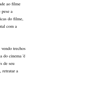
nde ao filme
 pese a
cas do filme,
utal com a
 vendo trechos
sa do cinema 'é
és de seu
 retratar a