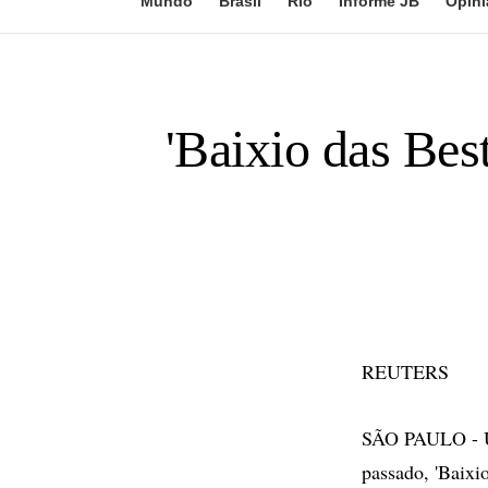
Mundo
Brasil
Rio
Informe JB
Opini
'Baixio das Bes
REUTERS
SÃO PAULO - Um
passado, 'Baixio