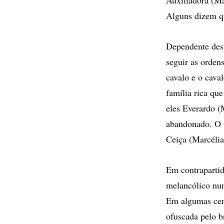
Alguns dizem qu
Dependente dest
seguir as ordens
cavalo e o cava
família rica qu
eles Everardo 
abandonado. O t
Ceiça (Marcélia
Em contrapartid
melancólico num
Em algumas cen
ofuscada pelo br