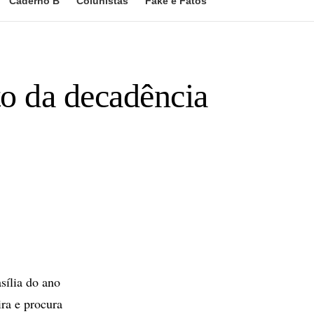
Caderno B
Colunistas
Fake e Fatos
to da decadência
ília do ano
ira e procura