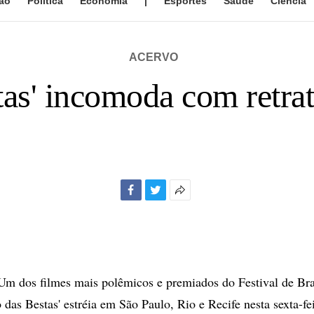
ão
Política
Economia
|
Esportes
Saúde
Ciência
ACERVO
tas' incomoda com retra
Facebook
Twitter
Mais
opções
de
compartilhamento
 dos filmes mais polêmicos e premiados do Festival de Bras
 das Bestas' estréia em São Paulo, Rio e Recife nesta sexta-fe