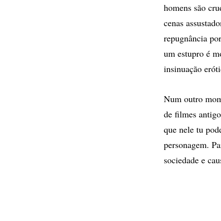
homens são crué
cenas assustado
repugnância por
um estupro é mo
insinuação eróti
Num outro mome
de filmes antig
que nele tu pode
personagem. Par
sociedade e ca