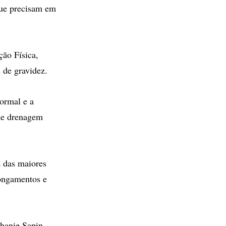
que precisam em
ção Física,
 de gravidez.
ormal e a
 de drenagem
a das maiores
longamentos e
hanie Sapin-