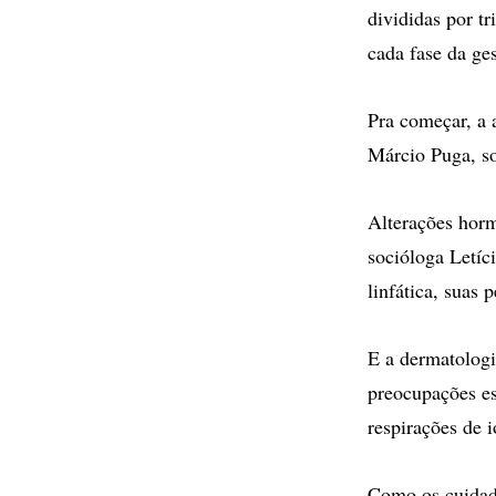
divididas por t
cada fase da ge
Pra começar, a 
Márcio Puga, so
Alterações horm
socióloga Letíc
linfática, suas 
E a dermatologi
preocupações es
respirações de 
Como os cuidado