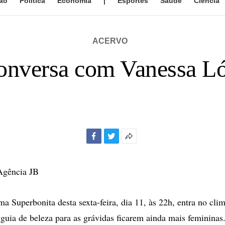
ão
Política
Economia
|
Esportes
Saúde
Ciência
ACERVO
conversa com Vanessa Ló
Facebook
Twitter
Mais
opções
de
Agência JB
compartilhamento
a Superbonita desta sexta-feira, dia 11, às 22h, entra no cli
guia de beleza para as grávidas ficarem ainda mais femininas