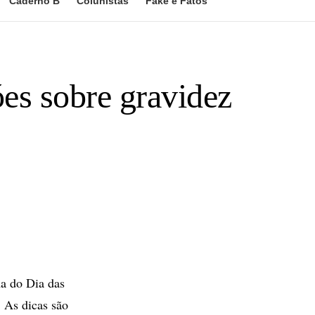
Caderno B
Colunistas
Fake e Fatos
es sobre gravidez
ma do Dia das
. As dicas são