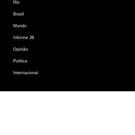
Rio
Esportes
Brasil
Saúde
Mundo
Ciência e Tecnologia
Informe JB
Caderno B
Opinião
Colunistas
Política
Economia
Internacional
Empresas e Negócios