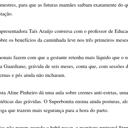
rimestres, para que as futuras mamães saibam exatamente do 
stação.
apresentadora Taís Araújo conversa com o professor de Educa
bre os benefícios da caminhada leve nos três primeiros meses
onais fazem com que a gestante retenha mais líquido que o n
ia Guardiano, grávida de seis meses, conta que, com sessões
pernas e pés ainda não incharam.
sta Aline Pinheiro dá uma aula sobre cremes anti-estrias, um
téticas das grávidas. O Superbonita ensina ainda posturas, a
ioga que trazem mais segurança para a hora do parto.
s não param quando o bebê nasce, a monitora perinatal Step