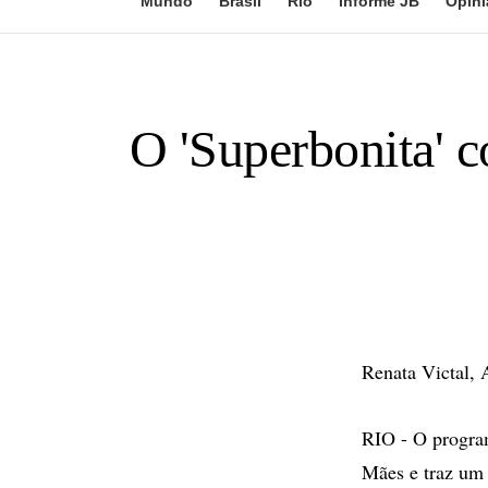
Mundo
Brasil
Rio
Informe JB
Opini
O 'Superbonita' 
Renata Victal, 
RIO - O program
Mães e traz um 