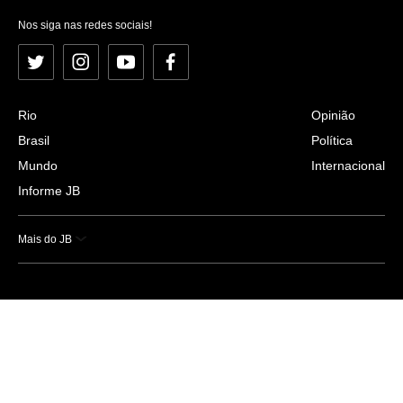
Nos siga nas redes sociais!
Twitter
Instagram
YouTube
Facebook
Rio
Opinião
Brasil
Política
Mundo
Internacional
Informe JB
Mais do JB
Esportes
Saúde
Ciência e Tecnologia
Caderno B
Colunistas
Economia