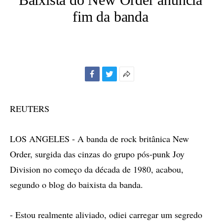
fim da banda
Facebook
Twitter
Mais
opções
de
REUTERS
compartilhamento
LOS ANGELES - A banda de rock britânica New
Order, surgida das cinzas do grupo pós-punk Joy
Division no começo da década de 1980, acabou,
segundo o blog do baixista da banda.
- Estou realmente aliviado, odiei carregar um segredo