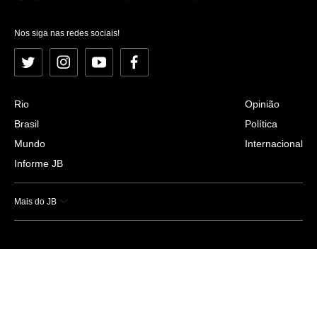
Nos siga nas redes sociais!
Twitter
Instagram
YouTube
Facebook
Rio
Opinião
Brasil
Política
Mundo
Internacional
Informe JB
Mais do JB
Esportes
Saúde
Ciência e Tecnologia
Caderno B
Colunistas