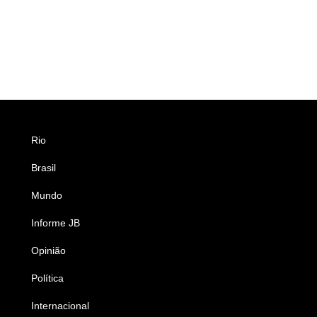
Rio
Esportes
Brasil
Saúde
Mundo
Ciência e Tecnologia
Informe JB
Caderno B
Opinião
Colunistas
Política
Economia
Internacional
Empresas e Negócios