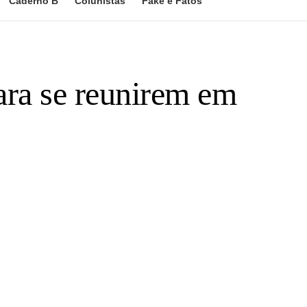
Caderno B
Colunistas
Fake e Fatos
ara se reunirem em