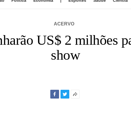
ão
Política
Economia
|
Esportes
Saúde
Ciência
ACERVO
nharão US$ 2 milhões p
show
Facebook
Twitter
Mais
opções
de
compartilhamento