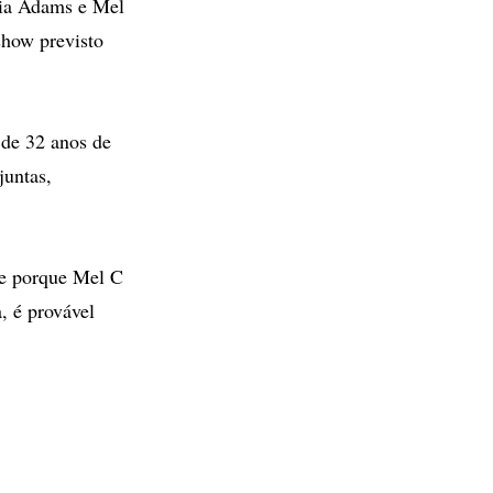
ria Adams e Mel
show previsto
 de 32 anos de
juntas,
te porque Mel C
, é provável