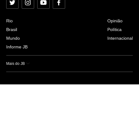
Twitter
Instagram
YouTube
Facebook
Rio
Opinião
Brasil
Política
Mundo
Internacional
Informe JB
Mais do JB
Esportes
Saúde
Ciência e Tecnologia
Caderno B
Colunistas
Economia
Empresas e Negócios