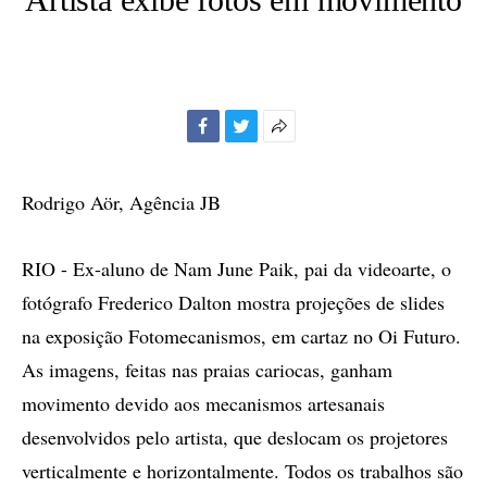
Facebook
Twitter
Mais
opções
de
Rodrigo Aör, Agência JB
compartilhamento
RIO - Ex-aluno de Nam June Paik, pai da videoarte, o
fotógrafo Frederico Dalton mostra projeções de slides
na exposição Fotomecanismos, em cartaz no Oi Futuro.
As imagens, feitas nas praias cariocas, ganham
movimento devido aos mecanismos artesanais
desenvolvidos pelo artista, que deslocam os projetores
verticalmente e horizontalmente. Todos os trabalhos são